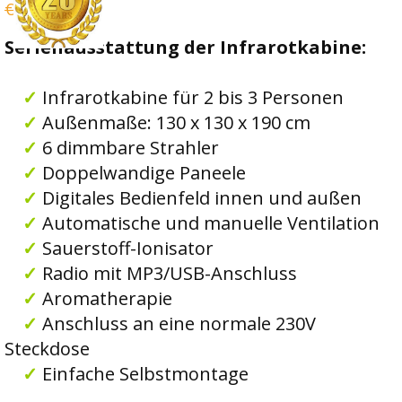
€2.249,00
Serienausstattung der Infrarotkabine:
✓
Infrarotkabine für 2 bis 3 Personen
✓
Außenmaße: 130 x 130 x 190 cm
✓
6 dimmbare Strahler
✓
Doppelwandige Paneele
✓
Digitales Bedienfeld innen und außen
✓
Automatische und manuelle Ventilation
✓
Sauerstoff-Ionisator
✓
Radio mit MP3/USB-Anschluss
✓
Aromatherapie
✓
Anschluss an eine normale 230V
Steckdose
✓
Einfache Selbstmontage