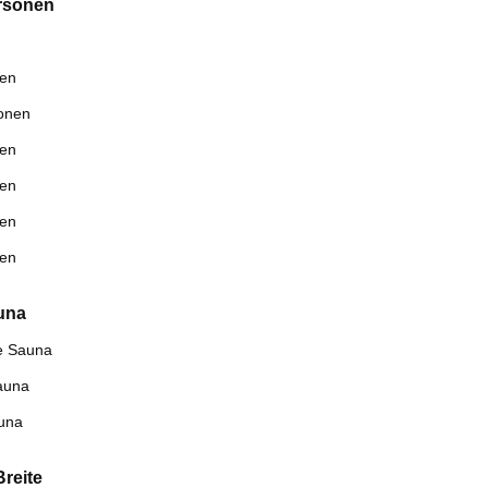
rsonen
nen
onen
nen
nen
nen
nen
una
e Sauna
sauna
una
reite