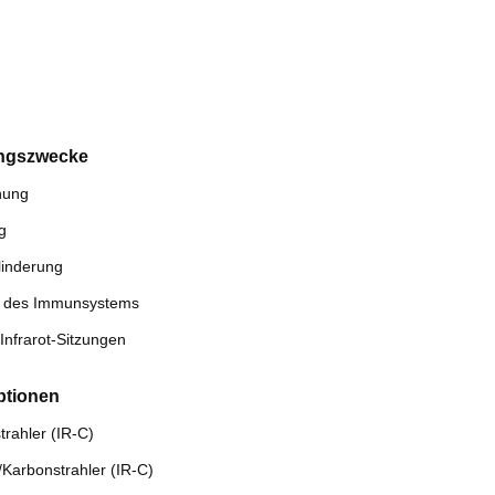
ngszwecke
nung
g
inderung
g des Immunsystems
Infrarot-Sitzungen
ptionen
trahler (IR-C)
/Karbonstrahler (IR-C)