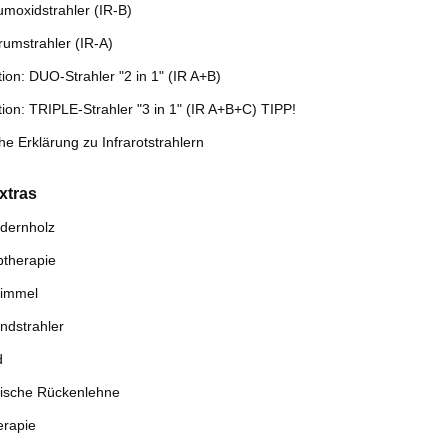
moxidstrahler (IR-B)
rumstrahler (IR-A)
ion: DUO-Strahler "2 in 1" (IR A+B)
ion: TRIPLE-Strahler "3 in 1" (IR A+B+C) TIPP!
he Erklärung zu Infrarotstrahlern
xtras
dernholz
therapie
himmel
ndstrahler
d
ische Rückenlehne
rapie