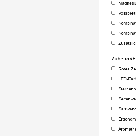
Magnesiu
Vollspekt
Kombinat
Kombinat
Zusätzlic
Zubehör/E
Rotes Ze
LED-Farb
Sternen
Seitenwa
Salzwan
Ergonom
Aromathe