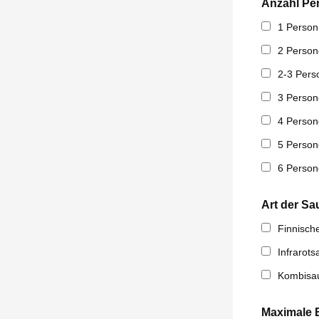
Anzahl Pe
1 Person
2 Perso
2-3 Pers
3 Perso
4 Perso
5 Perso
6 Perso
Art der Sa
Finnisch
Infrarot
Kombisa
Maximale B