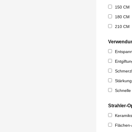
150 CM
180 CM
210 CM
Verwendu
Entspan
Entgiftun
Schmerzl
Stärkun
Schnelle 
Strahler-O
Keramiks
Flächen-