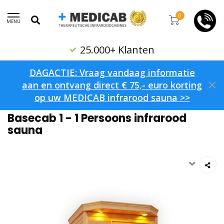
0
MENU
25.000+ Klanten
R
DAGACTIE: Vraag vandaag informatie
aan en ontvang direct € 75,- euro korting
op uw MEDICAB infrarood sauna >>
Home
/
Basecab 1 - 1 Persoons infrarood sauna
Basecab 1 - 1 Persoons infrarood
sauna