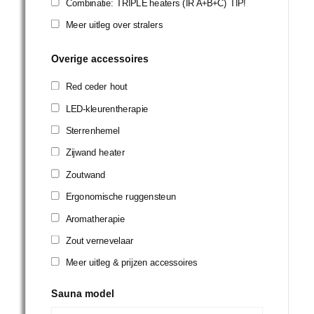
Combinatie: TRIPLE heaters (IR A+B+C) TIP!
Meer uitleg over stralers
Overige accessoires
Red ceder hout
LED-kleurentherapie
Sterrenhemel
Zijwand heater
Zoutwand
Ergonomische ruggensteun
Aromatherapie
Zout vernevelaar
Meer uitleg & prijzen accessoires
Sauna model