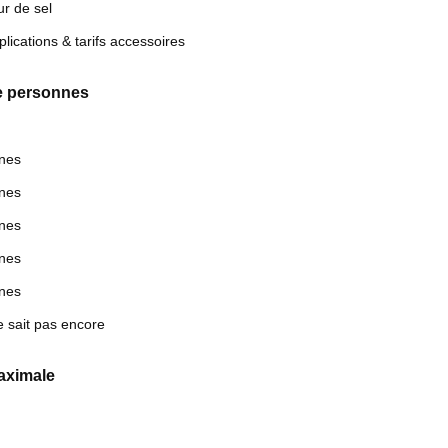
ur de sel
plications & tarifs accessoires
 personnes
nes
nes
nes
nes
nes
e sait pas encore
aximale