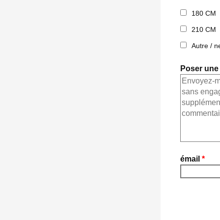
180 CM
210 CM
Autre / n
Poser une
émail
*