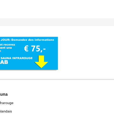
auna
frarouge
nlandais