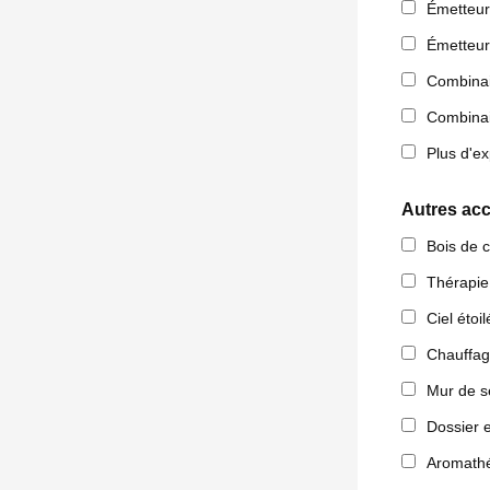
Émetteur
Émetteur
Combinai
Combinai
Plus d'ex
Autres ac
Bois de 
Thérapie
Ciel étoil
Chauffage
Mur de s
Dossier 
Aromathé