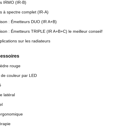
s IRMO (IR-B)
s à spectre complet (IR-A)
son : Émetteurs DUO (IR A+B)
son : Émetteurs TRIPLE (IR A+B+C) le meilleur conseil!
plications sur les radiateurs
cessoires
cèdre rouge
 de couleur par LED
é
 latéral
el
ergonomique
rapie