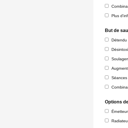
Combina
Plus d'in
But de sa
Détendu
Désintox
Soulagem
Augmente
Séances 
Combinai
Options de
Émetteur
Radiateu