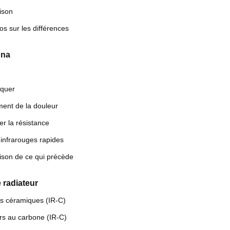
ison
fos sur les différences
una
iquer
ent de la douleur
r la résistance
infrarouges rapides
son de ce qui précède
 radiateur
s céramiques (IR-C)
rs au carbone (IR-C)