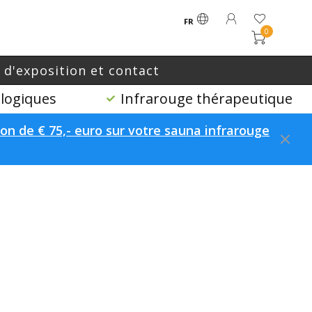
FR
0
e d'exposition et contact
logiques
Infrarouge thérapeutique
n de € 75,- euro sur votre sauna infrarouge