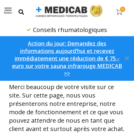
0
MENU
Conseils rhumatologiques
Action du jour: Demandez des
informations aujourd'hui et recevez
immédiatement une réduction de € 75,-
Accueil
/
À propos de nous
euro sur votre sauna infrarouge MEDICAB
À propos de nous
>>
Merci beaucoup de votre visite sur ce
site. Sur cette page, nous vous
présenterons notre entreprise, notre
mode de fonctionnement et ce que vous
pouvez attendre de nous en tant que
client avant et surtout après votre achat.